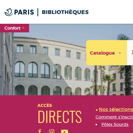
Aller
Aller
Aller
au
au
à
menu
contenu
la
recherche
+
Confort
Catalogue
Aller
Aller
Aller
au
au
à
ACCÈS
Nos sélection
menu
contenu
la
DIRECTS
recherche
Comment s'inscri
Pôles Sourds