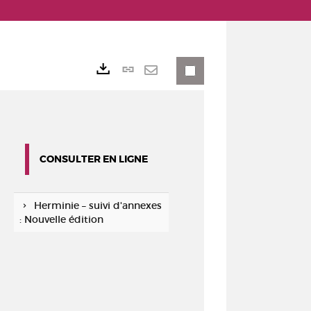
Lien
Exports
permanent
Envoyer
(Nouvelle
par
fenêtre)
mail
CONSULTER EN LIGNE
Herminie – suivi d'annexes
: Nouvelle édition