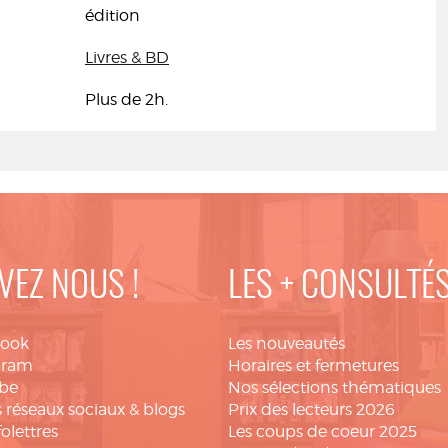
édition
Livres & BD
Plus de 2h.
VEZ NOUS !
LES + CONSULTÉ
book
Les nouveautés
gram
Horaires et fermetures
be
Nos sélections thématiques
 réseaux sociaux & blogs
Prix des lecteurs 2026
folettres
Les coups de coeur 2025