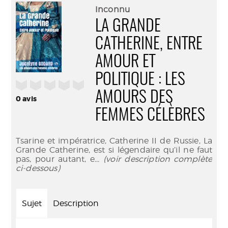
(Nouve
par
Inconnu
fenêtr
mail
LA GRANDE
CATHERINE, ENTRE
AMOUR ET
POLITIQUE : LES
/5
AMOURS DES
0
avis
FEMMES CÉLÈBRES
Tsarine et impératrice, Catherine II de Russie, La
Grande Catherine, est si légendaire qu’il ne faut
pas, pour autant, e
... (voir description complète
ci-dessous)
Sujet
Description