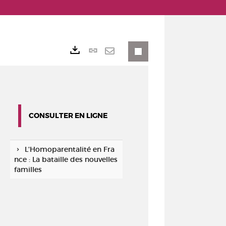
Lien
Exports
permanent
Envoyer
(Nouvelle
par
fenêtre)
mail
CONSULTER EN LIGNE
L'Homoparentalité en Fra
nce : La bataille des nouvelles
familles