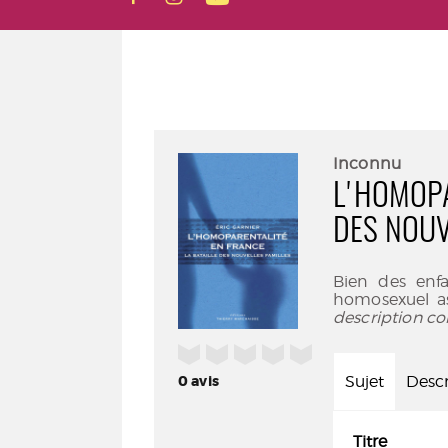
Inconnu
L'HOMOPA
DES NOUV
Bien des enf
homosexuel as
description co
/5
Sujet
Descr
0
avis
Titre