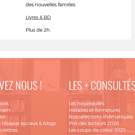
des nouvelles familles
Livres & BD
Plus de 2h.
VEZ NOUS !
LES + CONSULTÉ
book
Les nouveautés
gram
Horaires et fermetures
be
Nos sélections thématiques
 réseaux sociaux & blogs
Prix des lecteurs 2026
folettres
Les coups de coeur 2025