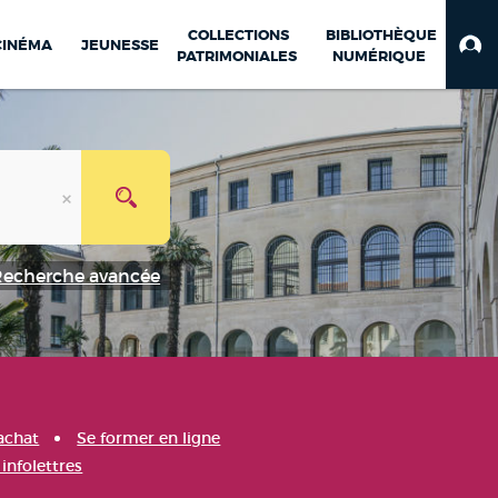
COLLECTIONS
BIBLIOTHÈQUE
CINÉMA
JEUNESSE
PATRIMONIALES
NUMÉRIQUE
Recherche avancée
achat
Se former en ligne
infolettres