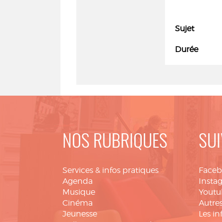
Sujet
Durée
NOS RUBRIQUES
SUI
Services & infos pratiques
Face
Agenda
Insta
Musique
Youtu
Cinéma
Autres
Jeunesse
Les in