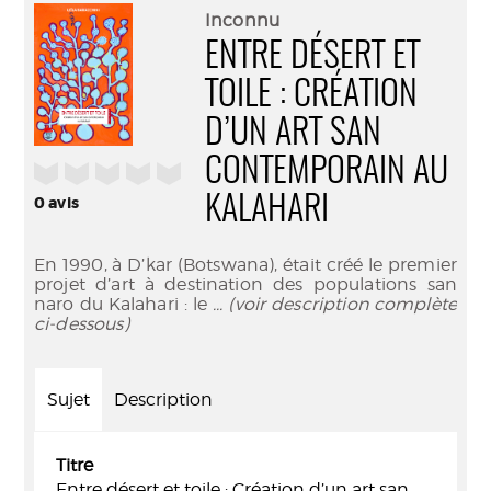
(Nouve
par
Inconnu
fenêtr
mail
ENTRE DÉSERT ET
TOILE : CRÉATION
D’UN ART SAN
CONTEMPORAIN AU
/5
KALAHARI
0
avis
En 1990, à D’kar (Botswana), était créé le premier
projet d’art à destination des populations san
naro du Kalahari : le
... (voir description complète
ci-dessous)
Sujet
Description
Titre
Entre désert et toile : Création d’un art san