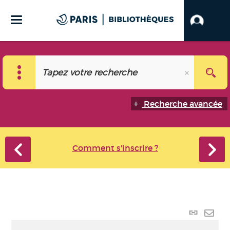
Recherche avancée
Comment s'inscrire ?
Lien
perma
Envo