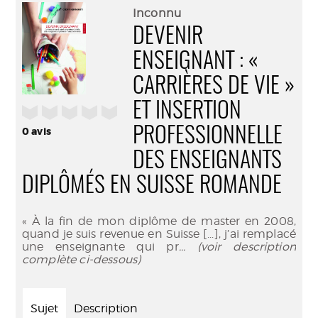
(Nouve
par
Inconnu
fenêtr
mail
DEVENIR
ENSEIGNANT : «
CARRIÈRES DE VIE »
ET INSERTION
/5
PROFESSIONNELLE
0
avis
DES ENSEIGNANTS
DIPLÔMÉS EN SUISSE ROMANDE
« À la fin de mon diplôme de master en 2008,
quand je suis revenue en Suisse [...], j’ai remplacé
une enseignante qui pr
... (voir description
complète ci-dessous)
Sujet
Description