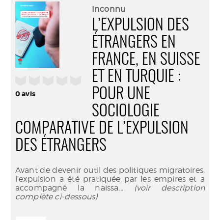
(Nouve
par
Inconnu
fenêtr
mail
L’EXPULSION DES
ÉTRANGERS EN
FRANCE, EN SUISSE
ET EN TURQUIE :
/5
POUR UNE
0
avis
SOCIOLOGIE
COMPARATIVE DE L’EXPULSION
DES ÉTRANGERS
Avant de devenir outil des politiques migratoires,
l’expulsion a été pratiquée par les empires et a
accompagné la naissa
... (voir description
complète ci-dessous)