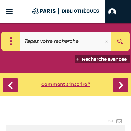
Recherche avancée
Comment s'inscrire ?
Lien
perma
Envo