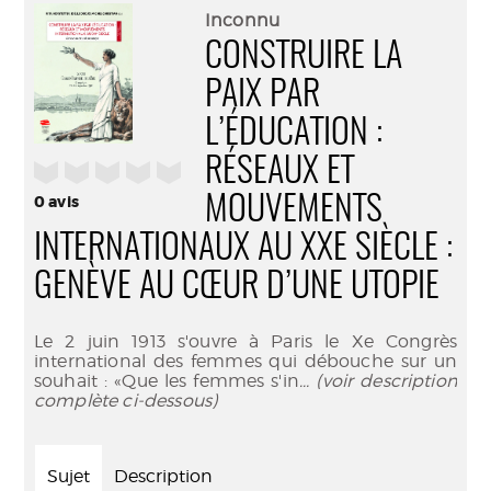
(Nouve
par
Inconnu
fenêtr
mail
CONSTRUIRE LA
PAIX PAR
L’ÉDUCATION :
RÉSEAUX ET
/5
0
avis
MOUVEMENTS
INTERNATIONAUX AU XXE SIÈCLE :
GENÈVE AU CŒUR D’UNE UTOPIE
Le 2 juin 1913 s'ouvre à Paris le Xe Congrès
international des femmes qui débouche sur un
souhait : «Que les femmes s'in
... (voir description
complète ci-dessous)
Sujet
Description