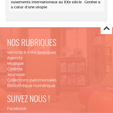
ouvements internationaux au XXe siècle : Genève a
u cœur d’une utopie
NOS RUBRIQUES
Services & infos pratiques
Agenda
Musique
Cinéma
Jeunesse
Collections patrimoniales
Bibliothèque numérique
SUIVEZ NOUS !
Facebook