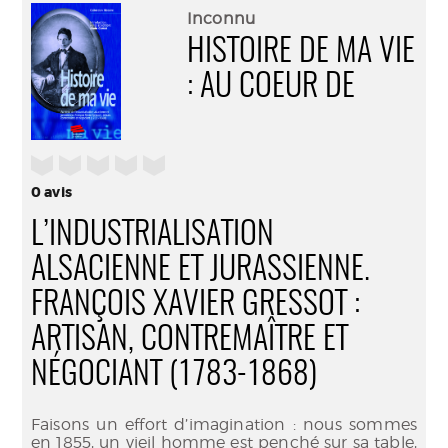
(Nouve
par
Inconnu
fenêtr
mail
HISTOIRE DE MA VIE
: AU COEUR DE
/5
0
avis
L’INDUSTRIALISATION
ALSACIENNE ET JURASSIENNE.
FRANÇOIS XAVIER GRESSOT :
ARTISAN, CONTREMAÎTRE ET
NÉGOCIANT (1783-1868)
Faisons un effort d’imagination : nous sommes
en 1855, un vieil homme est penché sur sa table,