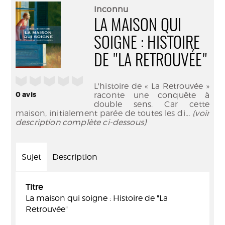
(Nouve
par
Inconnu
fenêtr
mail
LA MAISON QUI
SOIGNE : HISTOIRE
DE "LA RETROUVÉE"
/5
L'histoire de « La Retrouvée »
0
avis
raconte une conquête à
double sens. Car cette
maison, initialement parée de toutes les di
... (voir
description complète ci-dessous)
Sujet
Description
Titre
La maison qui soigne : Histoire de "La
Retrouvée"