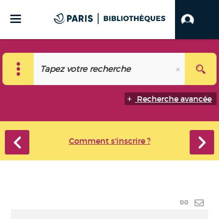
Recherche avancée
Comment s'inscrire ?
Lien
perma
Envo