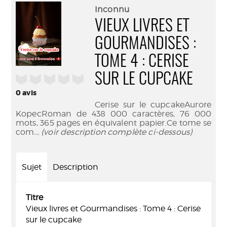
(Nouve
par
Inconnu
fenêtr
mail
VIEUX LIVRES ET
GOURMANDISES :
TOME 4 : CERISE
SUR LE CUPCAKE
/5
0
avis
Cerise sur le cupcakeAurore
KopecRoman de 438 000 caractères, 76 000
mots, 365 pages en équivalent papier.Ce tome se
com
... (voir description complète ci-dessous)
Sujet
Description
Titre
Vieux livres et Gourmandises : Tome 4 : Cerise
sur le cupcake