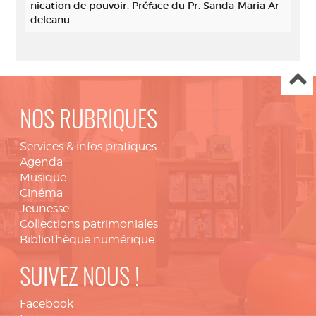
nication de pouvoir. Préface du Pr. Sanda-Maria Ar
deleanu
NOS RUBRIQUES
Services & infos pratiques
Agenda
Musique
Cinéma
Jeunesse
Collections patrimoniales
Bibliothèque numérique
SUIVEZ NOUS !
Facebook