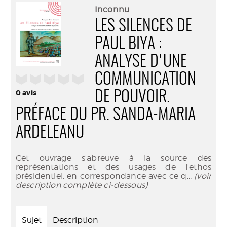
(Nouve
par
Inconnu
fenêtr
mail
LES SILENCES DE
PAUL BIYA :
ANALYSE D'UNE
COMMUNICATION
/5
0
avis
DE POUVOIR.
PRÉFACE DU PR. SANDA-MARIA
ARDELEANU
Cet ouvrage s'abreuve à la source des
représentations et des usages de l'ethos
présidentiel, en correspondance avec ce q
... (voir
description complète ci-dessous)
Sujet
Description