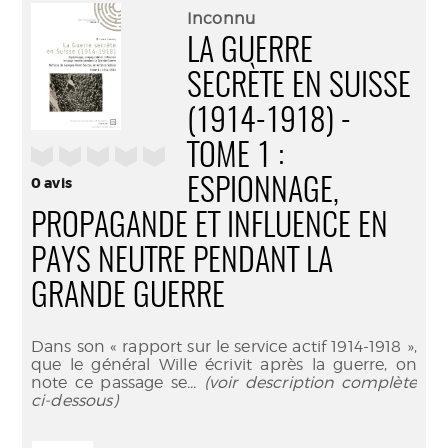
(Nouve
par
Inconnu
fenêtr
mail
LA GUERRE
SECRÈTE EN SUISSE
(1914-1918) -
TOME 1 :
/5
0
avis
ESPIONNAGE,
PROPAGANDE ET INFLUENCE EN
PAYS NEUTRE PENDANT LA
GRANDE GUERRE
Dans son « rapport sur le service actif 1914-1918 »,
que le général Wille écrivit après la guerre, on
note ce passage se
... (voir description complète
ci-dessous)