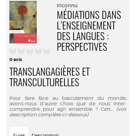
(Nouve
par
Inconnu
fenêtr
mail
MÉDIATIONS DANS
L’ENSEIGNEMENT
DES LANGUES :
PERSPECTIVES
/5
0
avis
TRANSLANGAGIÈRES ET
TRANSCULTURELLES
Pour faire face au basculement du monde,
avons-nous d’autre choix que de nous inter-
comprendre pour agir ensemble ? Cett
... (voir
description complète ci-dessous)
Sujet
Description