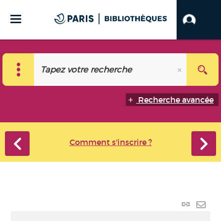
Recherche avancée
Comment s'inscrire ?
Lien
perma
Envo