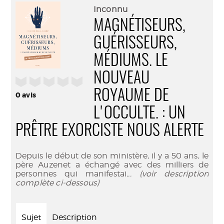
(Nouve
par
Inconnu
fenêtr
mail
MAGNÉTISEURS,
GUÉRISSEURS,
MÉDIUMS. LE
NOUVEAU
/5
ROYAUME DE
0
avis
L'OCCULTE. : UN
PRÊTRE EXORCISTE NOUS ALERTE
Depuis le début de son ministère, il y a 50 ans, le
père Auzenet a échangé avec des milliers de
personnes qui manifestai
... (voir description
complète ci-dessous)
Sujet
Description