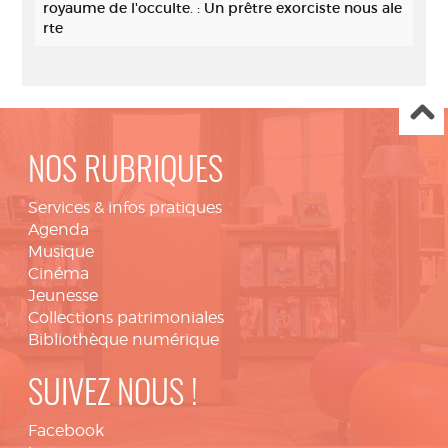
royaume de l'occulte. : Un prêtre exorciste nous ale
rte
NOS RUBRIQUES
Services & infos pratiques
Agenda
Musique
Cinéma
Jeunesse
Collections patrimoniales
Bibliothèque numérique
SUIVEZ NOUS !
Facebook