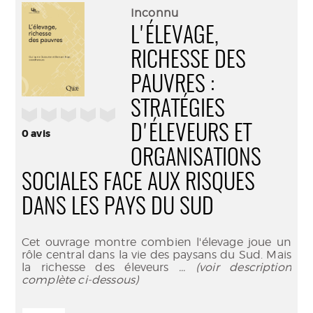
(Nouve
par
Inconnu
fenêtr
mail
L'ÉLEVAGE,
RICHESSE DES
PAUVRES :
STRATÉGIES
/5
D'ÉLEVEURS ET
0
avis
ORGANISATIONS
SOCIALES FACE AUX RISQUES
DANS LES PAYS DU SUD
Cet ouvrage montre combien l'élevage joue un
rôle central dans la vie des paysans du Sud. Mais
la richesse des éleveurs
... (voir description
complète ci-dessous)