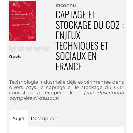
(Nouve
par
Inconnu
fenêtr
mail
CAPTAGE ET
STOCKAGE DU CO2 :
ENJEUX
TECHNIQUES ET
/5
SOCIAUX EN
0
avis
FRANCE
Technologie industrielle déjà expérimentée dans
divers pays, le captage et le stockage du CO2
consistent à récupérer le
... (voir description
complète ci-dessous)
Sujet
Description