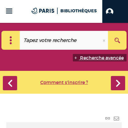
Recherche avancée
Comment s'inscrire ?
Lien
perma
Envo