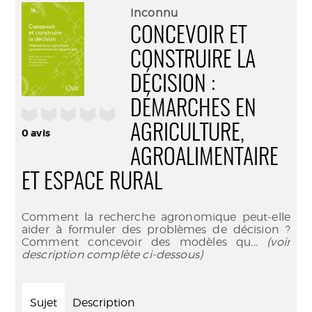
(Nouve
par
Inconnu
fenêtr
mail
CONCEVOIR ET
CONSTRUIRE LA
DÉCISION :
DÉMARCHES EN
/5
AGRICULTURE,
0
avis
AGROALIMENTAIRE
ET ESPACE RURAL
Comment la recherche agronomique peut-elle
aider à formuler des problèmes de décision ?
Comment concevoir des modèles qu
... (voir
description complète ci-dessous)
Sujet
Description