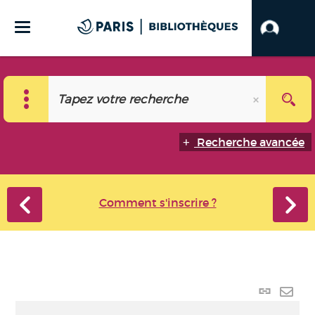
Recherche avancée
Comment s'inscrire ?
Lien
perma
Envo