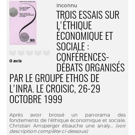
(Nouve
par
Inconnu
fenêtr
mail
TROIS ESSAIS SUR
L'ÉTHIQUE
ÉCONOMIQUE ET
SOCIALE :
/5
CONFÉRENCES-
0
avis
DÉBATS ORGANISÉS
PAR LE GROUPE ETHOS DE
L'INRA. LE CROISIC, 26-29
OCTOBRE 1999
Après avoir brossé un panorama des
fondements de l'éthique économique et sociale,
Christian Arnsperger ébauche une analy
... (voir
description complète ci-dessous)