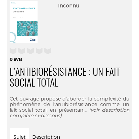
(Nouve
par
Inconnu
fenêtr
mail
/5
0
avis
L’ANTIBIORÉSISTANCE : UN FAIT
SOCIAL TOTAL
Cet ouvrage propose d’aborder la complexité du
phénomène de l’antibiorésistance comme un
fait social total, en présentan
... (voir description
complète ci-dessous)
Sujet
Description