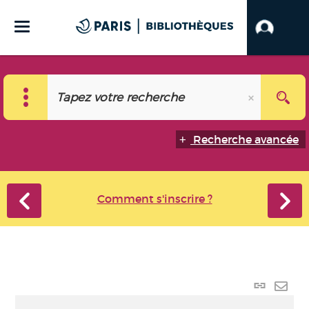
Recherche avancée
Comment s'inscrire ?
Lien
perma
Envo