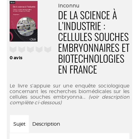
(Nouve
par
Inconnu
fenêtr
mail
DE LA SCIENCE À
L’INDUSTRIE :
CELLULES SOUCHES
EMBRYONNAIRES ET
/5
BIOTECHNOLOGIES
0
avis
EN FRANCE
Le livre s’appuie sur une enquête sociologique
concernant les recherches biomédicales sur les
cellules souches embryonna
... (voir description
complète ci-dessous)
Sujet
Description