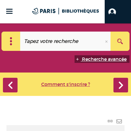
Recherche avancée
Comment s'inscrire ?
Lien
perma
Envo