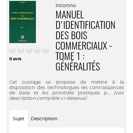
(Nouve
par
Inconnu
fenêtr
mail
MANUEL
D'IDENTIFICATION
DES BOIS
COMMERCIAUX -
/5
TOME 1 :
0
avis
GÉNÉRALITÉS
Cet ouvrage se propose de mettre à la
disposition des technologues les connaissances
de base et les procédés pratiques p
... (voir
description complète ci-dessous)
Sujet
Description