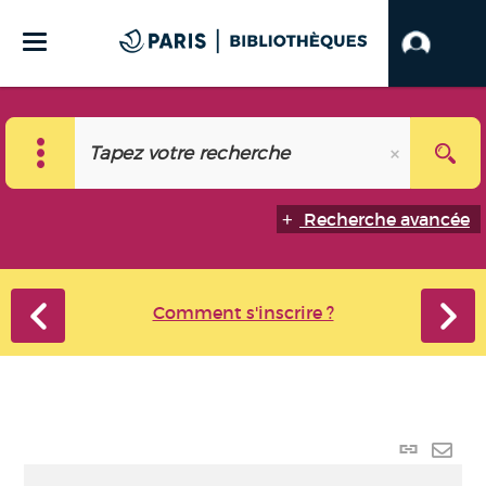
Recherche avancée
Comment s'inscrire ?
Lien
perma
Envo