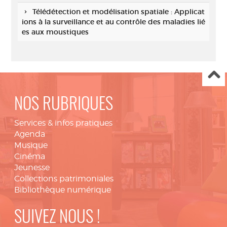
Télédétection et modélisation spatiale : Applicat
ions à la surveillance et au contrôle des maladies lié
es aux moustiques
NOS RUBRIQUES
Services & infos pratiques
Agenda
Musique
Cinéma
Jeunesse
Collections patrimoniales
Bibliothèque numérique
SUIVEZ NOUS !