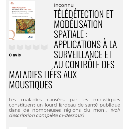
(Nouve
par
Inconnu
fenêtr
mail
TÉLÉDÉTECTION ET
MODÉLISATION
SPATIALE :
APPLICATIONS À LA
/5
SURVEILLANCE ET
0
avis
AU CONTRÔLE DES
MALADIES LIÉES AUX
MOUSTIQUES
Les maladies causées par les moustiques
constituent un lourd fardeau de santé publique
dans de nombreuses régions du mon
... (voir
description complète ci-dessous)