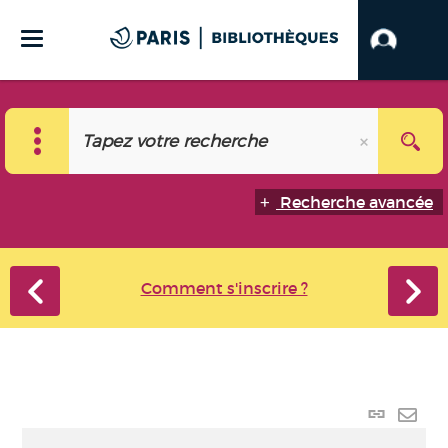
Recherche avancée
Comment s'inscrire ?
Lien
perma
Envo