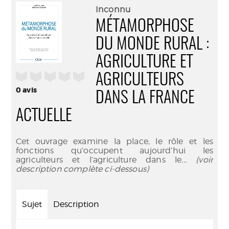
(Nouve
par
Inconnu
fenêtr
mail
MÉTAMORPHOSE
DU MONDE RURAL :
AGRICULTURE ET
/5
AGRICULTEURS
0
avis
DANS LA FRANCE
ACTUELLE
Cet ouvrage examine la place, le rôle et les
fonctions qu’occupent aujourd’hui les
agriculteurs et l’agriculture dans le
... (voir
description complète ci-dessous)
Sujet
Description