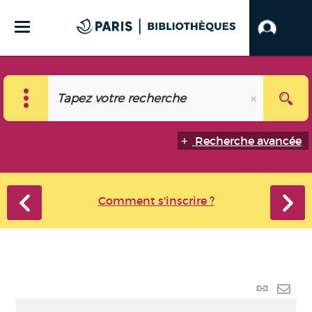
Recherche avancée
Comment s'inscrire ?
Lien
perma
Envo