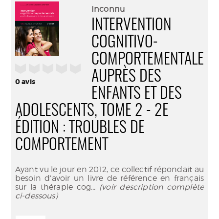
(Nouve
par
Inconnu
fenêtr
mail
INTERVENTION
COGNITIVO-
COMPORTEMENTALE
/5
AUPRÈS DES
0
avis
ENFANTS ET DES
ADOLESCENTS, TOME 2 - 2E
ÉDITION : TROUBLES DE
COMPORTEMENT
Ayant vu le jour en 2012, ce collectif répondait au
besoin d’avoir un livre de référence en français
sur la thérapie cog
... (voir description complète
ci-dessous)