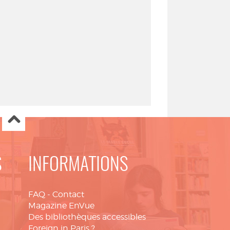
S
INFORMATIONS
FAQ
-
Contact
Magazine EnVue
Des bibliothèques accessibles
Foreign in Paris ?