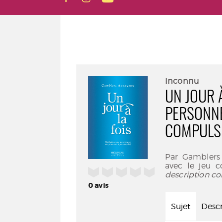
Inconnu
UN JOUR À
PERSONNE
COMPULS
Par Gamblers
avec le jeu 
/5
description co
0
avis
Sujet
Descr