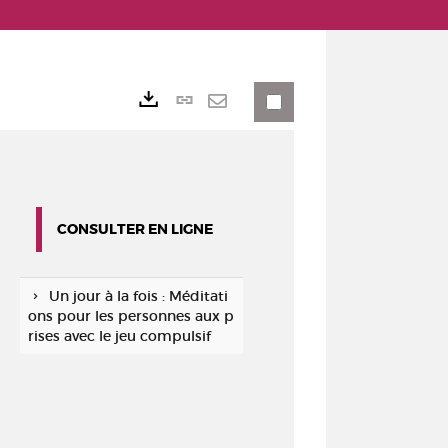
Lien
Exports
permanent
Envoyer
(Nouvelle
par
fenêtre)
mail
CONSULTER EN LIGNE
Un jour à la fois : Méditati
ons pour les personnes aux p
rises avec le jeu compulsif