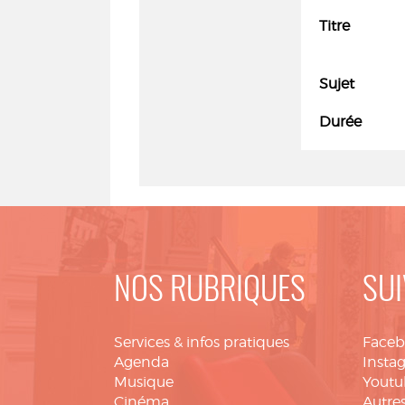
Titre
Sujet
Durée
NOS RUBRIQUES
SUI
Services & infos pratiques
Face
Agenda
Insta
Musique
Youtu
Cinéma
Autres