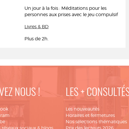
Un jour à la fois : Méditations pour les
personnes aux prises avec le jeu compulsif
Livres & BD
Plus de 2h.
VEZ NOUS !
LES + CONSULTÉ
book
Les nouveautés
gram
Horaires et fermetures
be
Nos sélections thématiques
 réseaux sociaux & blogs
Prix des lecteurs 2026