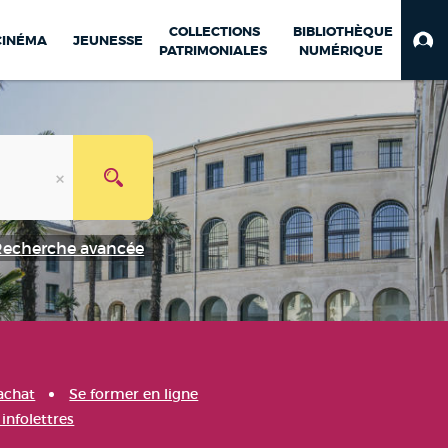
COLLECTIONS
BIBLIOTHÈQUE
CINÉMA
JEUNESSE
PATRIMONIALES
NUMÉRIQUE
Recherche avancée
achat
Se former en ligne
infolettres