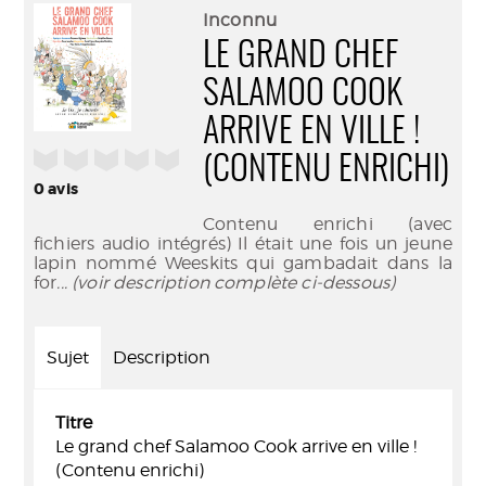
(Nouve
par
Inconnu
fenêtr
mail
LE GRAND CHEF
SALAMOO COOK
ARRIVE EN VILLE !
/5
(CONTENU ENRICHI)
0
avis
Contenu enrichi (avec
fichiers audio intégrés) Il était une fois un jeune
lapin nommé Weeskits qui gambadait dans la
for
... (voir description complète ci-dessous)
Sujet
Description
Titre
Le grand chef Salamoo Cook arrive en ville !
(Contenu enrichi)