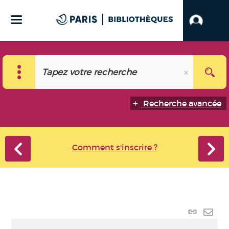
Recherche avancée
Comment s'inscrire ?
Lien
perma
Envo