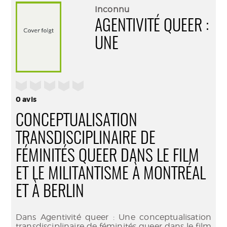
(Nouve
par
Inconnu
fenêtr
mail
AGENTIVITÉ QUEER :
UNE
/5
0
avis
CONCEPTUALISATION
TRANSDISCIPLINAIRE DE
FÉMINITÉS QUEER DANS LE FILM
ET LE MILITANTISME À MONTRÉAL
ET À BERLIN
Dans Agentivité queer : Une conceptualisation
transdisciplinaire de féminités queer dans le film