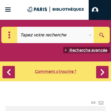
Recherche avancée
Comment s'inscrire ?
Lien
perma
Envo