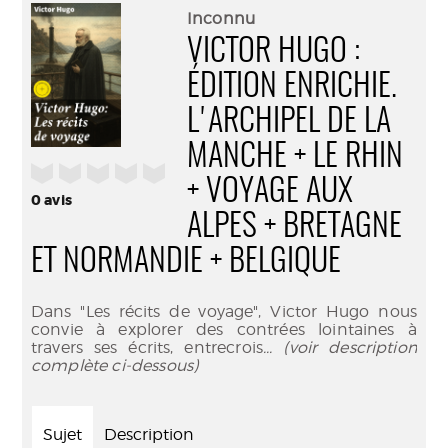
(Nouve
par
Inconnu
fenêtr
mail
VICTOR HUGO :
ÉDITION ENRICHIE.
L'ARCHIPEL DE LA
MANCHE + LE RHIN
/5
+ VOYAGE AUX
0
avis
ALPES + BRETAGNE
ET NORMANDIE + BELGIQUE
Dans "Les récits de voyage", Victor Hugo nous
convie à explorer des contrées lointaines à
travers ses écrits, entrecrois
... (voir description
complète ci-dessous)
Sujet
Description