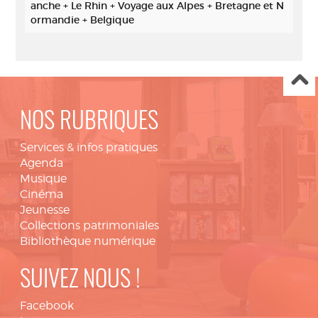
anche + Le Rhin + Voyage aux Alpes + Bretagne et N
ormandie + Belgique
NOS RUBRIQUES
Services & infos pratiques
Agenda
Musique
Cinéma
Jeunesse
Collections patrimoniales
Bibliothèque numérique
SUIVEZ NOUS !
Facebook