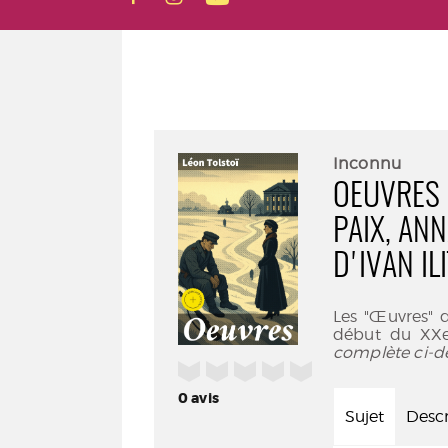
Inconnu
OEUVRES :
PAIX, AN
D'IVAN IL
Les "Œuvres" d
début du XXe 
complète ci-d
/5
0
avis
Sujet
Descr