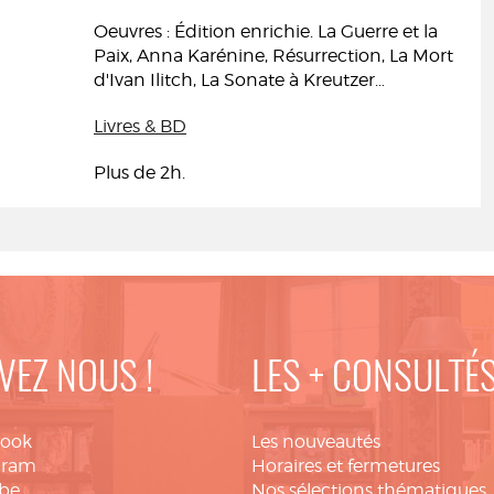
Oeuvres : Édition enrichie. La Guerre et la
Paix, Anna Karénine, Résurrection, La Mort
d'Ivan Ilitch, La Sonate à Kreutzer…
Livres & BD
Plus de 2h.
VEZ NOUS !
LES + CONSULTÉ
book
Les nouveautés
gram
Horaires et fermetures
be
Nos sélections thématiques