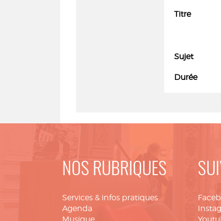
Titre
Sujet
Durée
NOS RUBRIQUES
SUI
Services & infos pratiques
Face
Agenda
Insta
Musique
Youtu