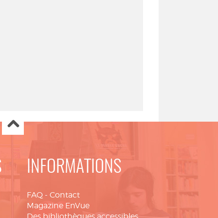
S
INFORMATIONS
FAQ
-
Contact
Magazine EnVue
Des bibliothèques accessibles