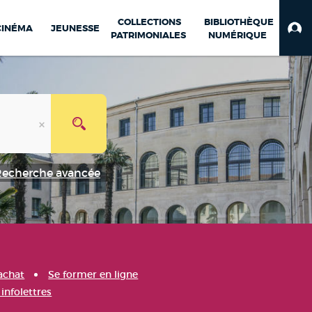
COLLECTIONS
BIBLIOTHÈQUE
CINÉMA
JEUNESSE
PATRIMONIALES
NUMÉRIQUE
Recherche avancée
achat
Se former en ligne
infolettres