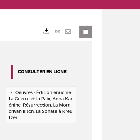
Lien
Exports
permanent
Envoyer
(Nouvelle
par
fenêtre)
mail
CONSULTER EN LIGNE
Oeuvres : Édition enrichie.
La Guerre et la Paix, Anna Kar
énine, Résurrection, La Mort
d'Ivan Ilitch, La Sonate à Kreu
tzer…