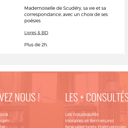
Mademoiselle de Scudéry, sa vie et sa
correspondance, avec un choix de ses
poésies
Livres & BD
Plus de 2h.
VEZ NOUS !
LES + CONSULTÉ
book
Les nouveautés
gram
Horaires et fermetures
be
Nos sélections thématiques