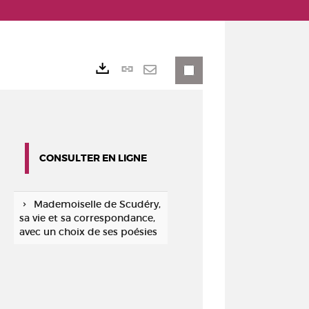
Lien
Exports
permanent
Envoyer
(Nouvelle
par
fenêtre)
mail
CONSULTER EN LIGNE
Mademoiselle de Scudéry,
sa vie et sa correspondance,
avec un choix de ses poésies