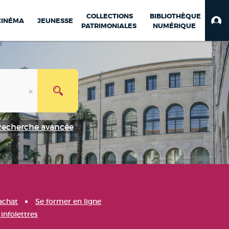
COLLECTIONS
BIBLIOTHÈQUE
CINÉMA
JEUNESSE
PATRIMONIALES
NUMÉRIQUE
Recherche avancée
achat
Se former en ligne
infolettres