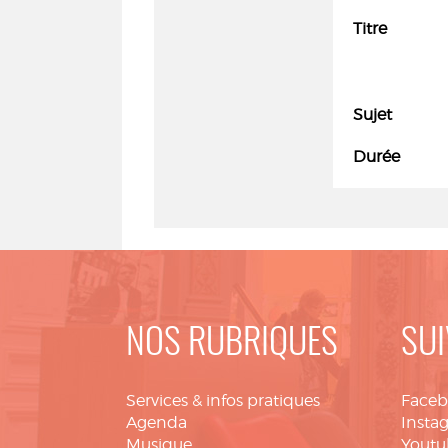
Titre
Sujet
Durée
NOS RUBRIQUES
SUI
Services & infos pratiques
Face
Agenda
Insta
Musique
Youtu