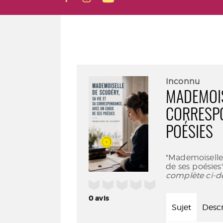
Inconnu
MADEMOIS
CORRESPO
POÉSIES
"Mademoiselle 
de ses poésies
complète ci-d
/5
0
avis
Sujet
Descr