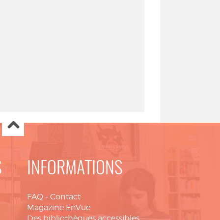
S
INFORMATIONS
FAQ
-
Contact
Magazine EnVue
Des bibliothèques accessibles