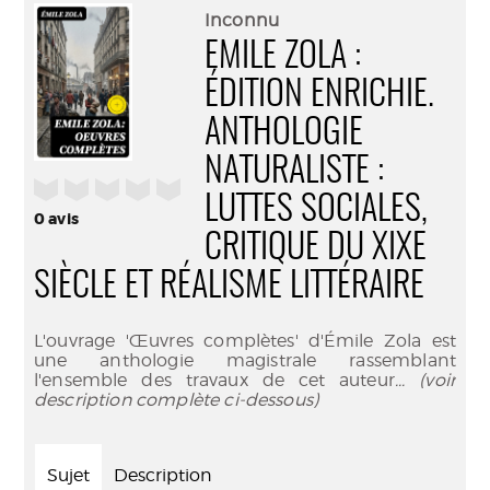
(Nouve
par
Inconnu
fenêtr
mail
EMILE ZOLA :
ÉDITION ENRICHIE.
ANTHOLOGIE
NATURALISTE :
/5
LUTTES SOCIALES,
0
avis
CRITIQUE DU XIXE
SIÈCLE ET RÉALISME LITTÉRAIRE
L'ouvrage 'Œuvres complètes' d'Émile Zola est
une anthologie magistrale rassemblant
l'ensemble des travaux de cet auteur
... (voir
description complète ci-dessous)
Sujet
Description