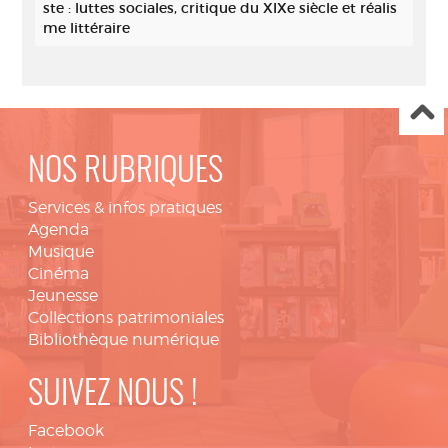
ste : luttes sociales, critique du XIXe siècle et réalis
me littéraire
NOS RUBRIQUES
Services & infos pratiques
Agenda
Musique
Cinéma
Jeunesse
Collections patrimoniales
Bibliothèque numérique
SUIVEZ NOUS !
Facebook