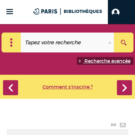
Recherche avancée
Comment s'inscrire ?
Lien
perma
Envo