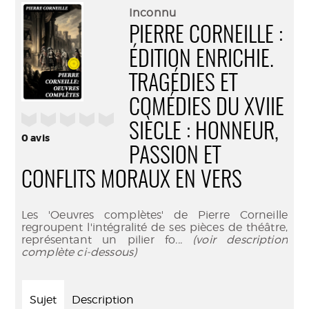
(Nouve
par
Inconnu
fenêtr
mail
PIERRE CORNEILLE :
ÉDITION ENRICHIE.
TRAGÉDIES ET
COMÉDIES DU XVIIE
/5
SIÈCLE : HONNEUR,
0
avis
PASSION ET
CONFLITS MORAUX EN VERS
Les 'Oeuvres complètes' de Pierre Corneille
regroupent l'intégralité de ses pièces de théâtre,
représentant un pilier fo
... (voir description
complète ci-dessous)
Sujet
Description