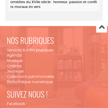
omédies du XVIIe siècle : honneur, passion et confli
ts moraux en vers
NOS RUBRIQUES
Services & infos pratiques
Agenda
Musique
Cinéma
Jeunesse
Collections patrimoniales
Bibliothèque numérique
SUIVEZ NOUS !
Facebook