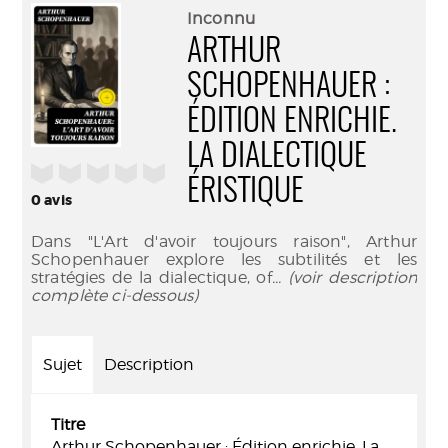
(Nouve
par
Inconnu
fenêtr
mail
ARTHUR
SCHOPENHAUER :
ÉDITION ENRICHIE.
LA DIALECTIQUE
/5
ÉRISTIQUE
0
avis
Dans "L'Art d'avoir toujours raison", Arthur
Schopenhauer explore les subtilités et les
stratégies de la dialectique, of
... (voir description
complète ci-dessous)
Sujet
Description
Titre
Arthur Schopenhauer : Édition enrichie. La