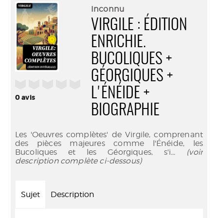
(Nouve
par
Inconnu
fenêtr
mail
VIRGILE : ÉDITION
ENRICHIE.
BUCOLIQUES +
GÉORGIQUES +
/5
L'ÉNÉIDE +
0
avis
BIOGRAPHIE
Les 'Oeuvres complètes' de Virgile, comprenant
des pièces majeures comme l'Énéide, les
Bucoliques et les Géorgiques, s'i
... (voir
description complète ci-dessous)
Sujet
Description