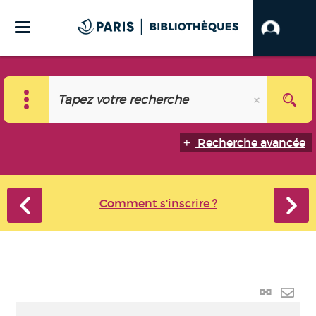
Recherche avancée
Comment s'inscrire ?
Lien
perma
Envo