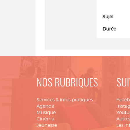
Sujet
Durée
NOS RUBRIQUES
SUI
Services & infos pratiques
Face
Agenda
Insta
Musique
Youtu
Cinéma
Autres
Jeunesse
Les in