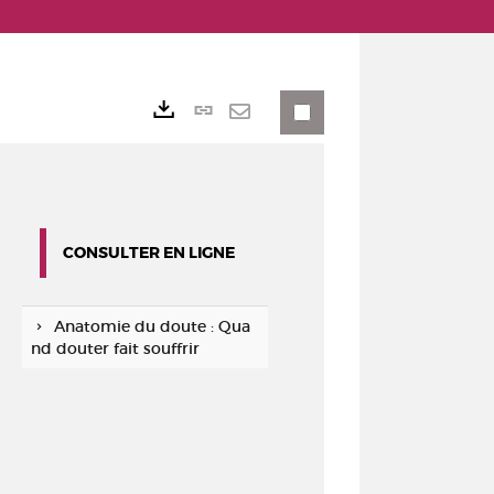
Lien
Exports
permanent
Envoyer
(Nouvelle
par
fenêtre)
mail
CONSULTER EN LIGNE
Anatomie du doute : Qua
nd douter fait souffrir