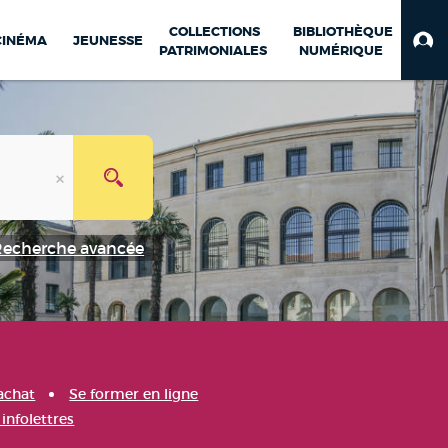
COLLECTIONS
BIBLIOTHÈQUE
CINÉMA
JEUNESSE
PATRIMONIALES
NUMÉRIQUE
Recherche avancée
achat
Se former en ligne
infolettres