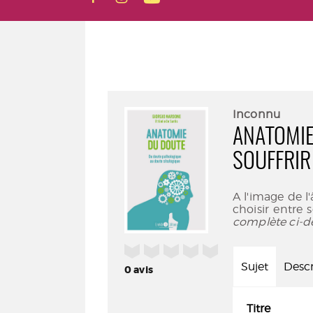
Inconnu
ANATOMIE
SOUFFRIR
A l'image de l
choisir entre 
complète ci-d
/5
Sujet
Descr
0
avis
Titre