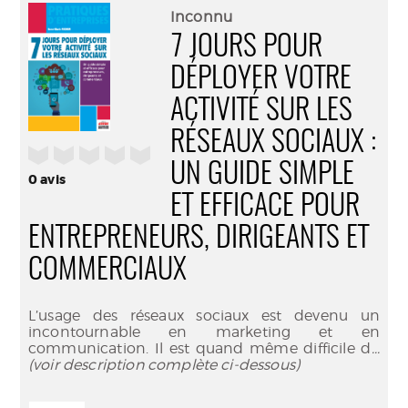
(Nouve
par
Inconnu
fenêtr
mail
7 JOURS POUR
DÉPLOYER VOTRE
ACTIVITÉ SUR LES
RÉSEAUX SOCIAUX :
/5
UN GUIDE SIMPLE
0
avis
ET EFFICACE POUR
ENTREPRENEURS, DIRIGEANTS ET
COMMERCIAUX
L’usage des réseaux sociaux est devenu un
incontournable en marketing et en
communication. Il est quand même difficile d
...
(voir description complète ci-dessous)