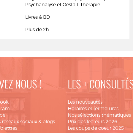
Psychanalyse et Gestalt-Thérapie
Livres & BD
Plus de 2h.
VEZ NOUS !
LES + CONSULTÉ
book
Les nouveautés
gram
Horaires et fermetures
be
Nos sélections thématiques
 réseaux sociaux & blogs
Prix des lecteurs 2026
folettres
Les coups de coeur 2025