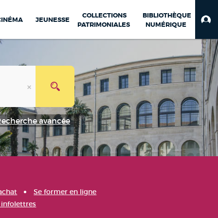
COLLECTIONS
BIBLIOTHÈQUE
CINÉMA
JEUNESSE
PATRIMONIALES
NUMÉRIQUE
Recherche avancée
achat
Se former en ligne
infolettres