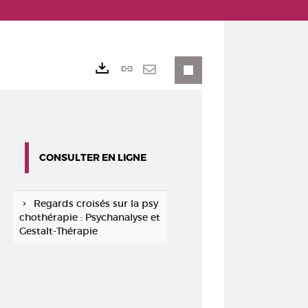
Lien
Exports
permanent
Envoyer
(Nouvelle
par
fenêtre)
mail
CONSULTER EN LIGNE
Regards croisés sur la psy
chothérapie : Psychanalyse et
Gestalt-Thérapie