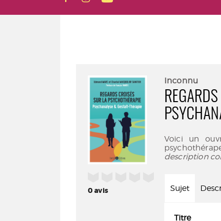
Inconnu
REGARDS 
PSYCHANA
Voici un ouv
psychothérape
description co
/5
Sujet
Descr
0
avis
Titre