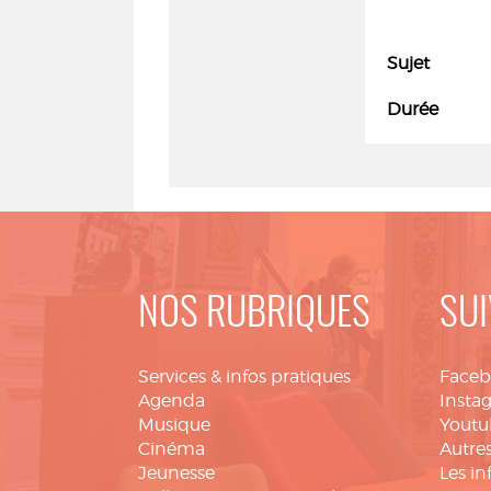
Sujet
Durée
NOS RUBRIQUES
SUI
Services & infos pratiques
Face
Agenda
Insta
Musique
Youtu
Cinéma
Autres
Jeunesse
Les in