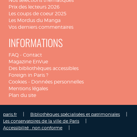
Nos sélections thématiques
Prix des lecteurs 2026
Les coups de coeur 2025
Les Mordus du Manga
Vos derniers commentaires
INFORMATIONS
FAQ
-
Contact
Magazine EnVue
Des bibliothèques accessibles
Foreign in Paris ?
Cookies
-
Données personnelles
Mentions légales
Plan du site
|
|
paris.fr
Bibliothèques spécialisées et patrimoniales
|
Les conservatoires de la ville de Paris
|
Accessibilité : non conforme