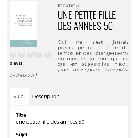
(Nouve
par
Inconnu
fenêtr
mail
UNE PETITE FILLE
DES ANNÉES 50
Qui ne s'est jamais
préoccupé de la fuite du
temps et des changements
/5
du monde qui font que ce
0
avis
qui est aujourd'hui n'est
...
(voir description complète
ci-dessous)
Sujet
Description
Titre
une petite fille des années 50
Sujet