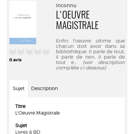
(Nouve
par
Inconnu
fenêtr
mail
L'OEUVRE
MAGISTRALE
Enfin l'oeuvre ultime que
chacun doit avoir dans sa
/5
bibliothèque. Il parle de tout,
il parle de rien, il parle de
0
avis
tout e
... (voir description
complète ci-dessous)
Sujet
Description
Titre
L'Oeuvre Magistrale
Sujet
Livres & BD