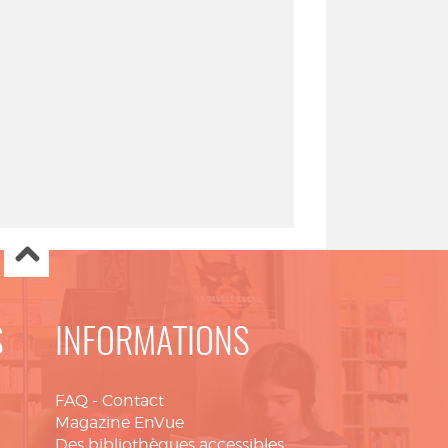
S
INFORMATIONS
FAQ
-
Contact
Magazine EnVue
Des bibliothèques accessibles