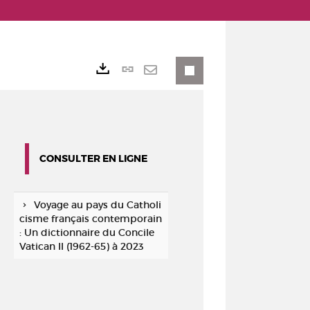
Lien
Exports
permanent
Envoyer
(Nouvelle
par
fenêtre)
mail
CONSULTER EN LIGNE
Voyage au pays du Catholi
cisme français contemporain
: Un dictionnaire du Concile
Vatican II (1962-65) à 2023