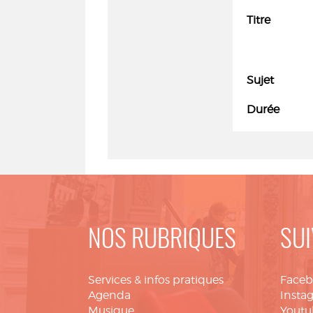
Titre
Sujet
Durée
NOS RUBRIQUES
SUI
Services & infos pratiques
Face
Agenda
Insta
Musique
Youtu