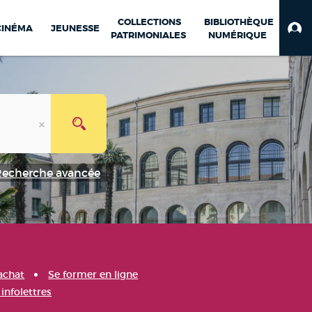
COLLECTIONS
BIBLIOTHÈQUE
CINÉMA
JEUNESSE
PATRIMONIALES
NUMÉRIQUE
Recherche avancée
achat
Se former en ligne
infolettres