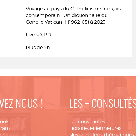
Voyage au pays du Catholicisme français
contemporain : Un dictionnaire du
Concile Vatican II (1962-65) à 2023
Livres & BD
Plus de 2h.
VEZ NOUS !
LES + CONSULTÉ
book
Les nouveautés
gram
Horaires et fermetures
be
Nos sélections thématiques