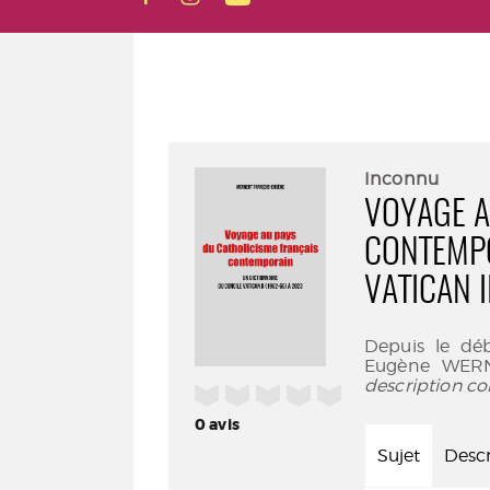
Inconnu
VOYAGE A
CONTEMPO
VATICAN I
Depuis le déb
Eugène WERNE
description co
/5
0
avis
Sujet
Descr