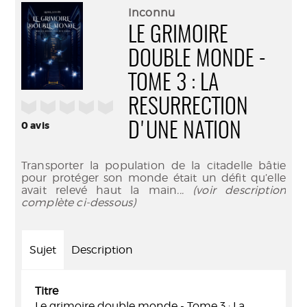
(Nouve
par
Inconnu
fenêtr
mail
LE GRIMOIRE
DOUBLE MONDE -
TOME 3 : LA
RESURRECTION
/5
0
avis
D'UNE NATION
Transporter la population de la citadelle bâtie
pour protéger son monde était un défit qu’elle
avait relevé haut la main
... (voir description
complète ci-dessous)
Sujet
Description
Titre
Le grimoire double monde - Tome 3 : La