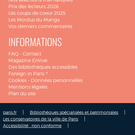
Prix des lecteurs 2026
Les coups de coeur 2025
Les Mordus du Manga
Vos derniers commentaires
INFORMATIONS
FAQ
-
Contact
Magazine EnVue
Des bibliothèques accessibles
Foreign in Paris ?
Cookies
-
Données personnelles
Mentions légales
Plan du site
|
|
paris.fr
Bibliothèques spécialisées et patrimoniales
|
Les conservatoires de la ville de Paris
|
Accessibilité : non conforme