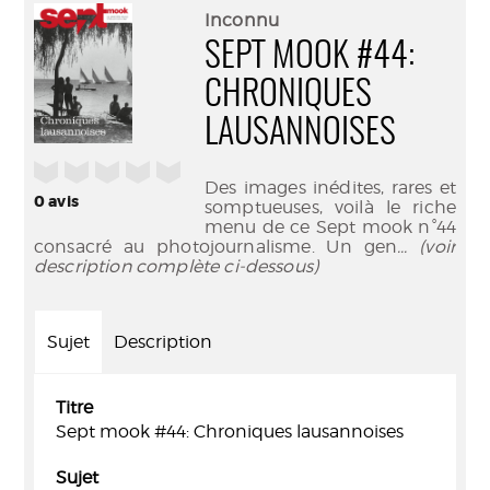
(Nouve
par
Inconnu
fenêtr
mail
SEPT MOOK #44:
CHRONIQUES
LAUSANNOISES
/5
Des images inédites, rares et
0
avis
somptueuses, voilà le riche
menu de ce Sept mook n°44
consacré au photojournalisme. Un gen
... (voir
description complète ci-dessous)
Sujet
Description
Titre
Sept mook #44: Chroniques lausannoises
Sujet