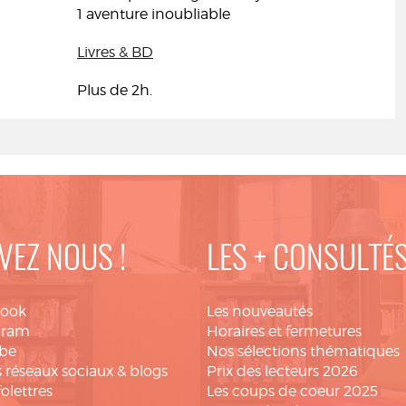
1 aventure inoubliable
Livres & BD
Plus de 2h.
VEZ NOUS !
LES + CONSULTÉ
book
Les nouveautés
gram
Horaires et fermetures
be
Nos sélections thématiques
 réseaux sociaux & blogs
Prix des lecteurs 2026
folettres
Les coups de coeur 2025