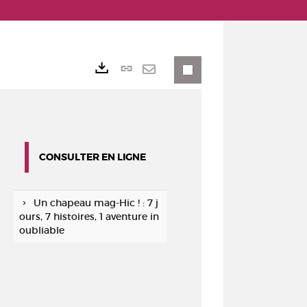
Lien
Exports
permanent
Envoyer
(Nouvelle
par
fenêtre)
mail
CONSULTER EN LIGNE
Un chapeau mag-Hic ! : 7 j
ours, 7 histoires, 1 aventure in
oubliable