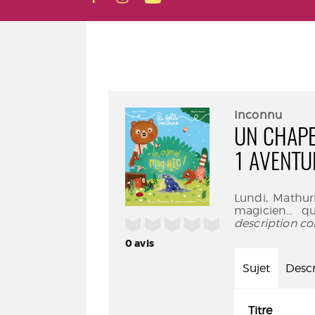
Inconnu
UN CHAPEA
1 AVENTU
Lundi, Mathur
magicien… q
/5
description co
0
avis
Sujet
Descr
Titre