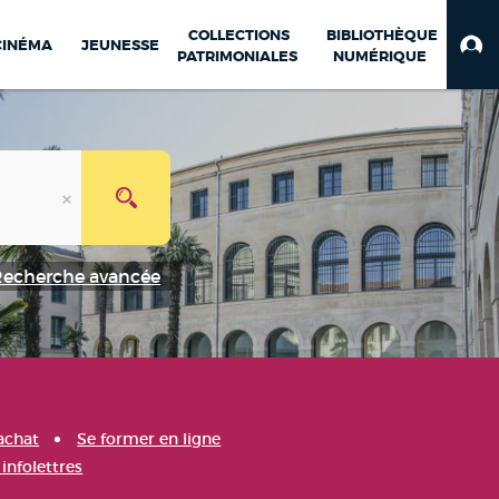
COLLECTIONS
BIBLIOTHÈQUE
CINÉMA
JEUNESSE
PATRIMONIALES
NUMÉRIQUE
Recherche avancée
achat
Se former en ligne
infolettres