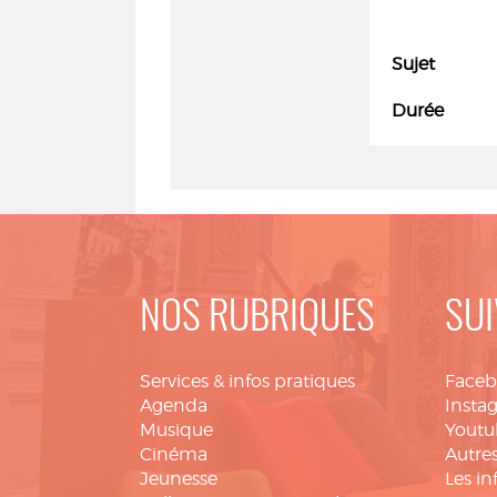
Sujet
Durée
NOS RUBRIQUES
SUI
Services & infos pratiques
Face
Agenda
Insta
Musique
Youtu
Cinéma
Autres
Jeunesse
Les in