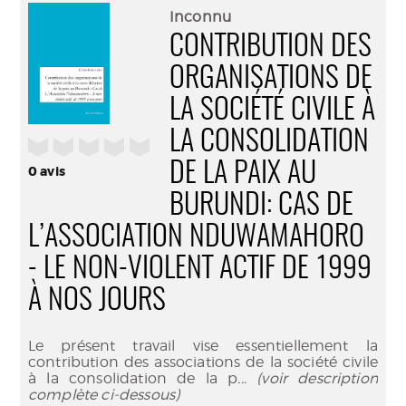
(Nouve
par
Inconnu
fenêtr
mail
CONTRIBUTION DES
ORGANISATIONS DE
LA SOCIÉTÉ CIVILE À
LA CONSOLIDATION
/5
DE LA PAIX AU
0
avis
BURUNDI: CAS DE
L’ASSOCIATION NDUWAMAHORO
- LE NON-VIOLENT ACTIF DE 1999
À NOS JOURS
Le présent travail vise essentiellement la
contribution des associations de la société civile
à la consolidation de la p
... (voir description
complète ci-dessous)