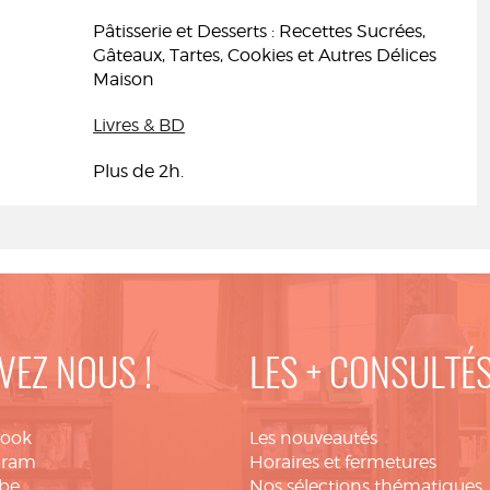
Pâtisserie et Desserts : Recettes Sucrées,
Gâteaux, Tartes, Cookies et Autres Délices
Maison
Livres & BD
Plus de 2h.
VEZ NOUS !
LES + CONSULTÉ
book
Les nouveautés
gram
Horaires et fermetures
be
Nos sélections thématiques