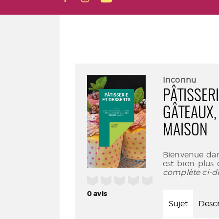
Inconnu
PÂTISSERI
GÂTEAUX,
MAISON
Bienvenue dans
est bien plus 
complète ci-d
/5
0
avis
Sujet
Descr