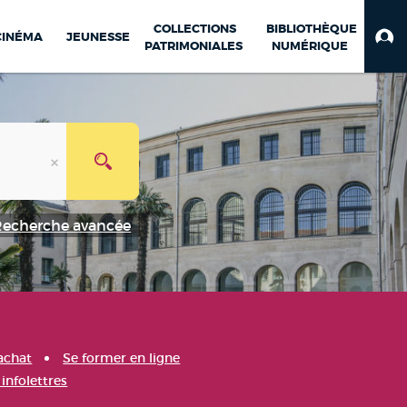
COLLECTIONS
BIBLIOTHÈQUE
CINÉMA
JEUNESSE
PATRIMONIALES
NUMÉRIQUE
Recherche avancée
achat
Se former en ligne
infolettres