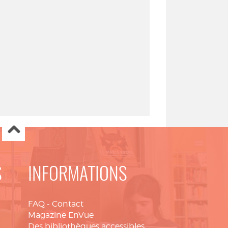
S
INFORMATIONS
FAQ
-
Contact
Magazine EnVue
Des bibliothèques accessibles