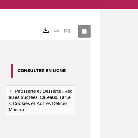
Lien
Exports
permanent
Envoyer
(Nouvelle
par
fenêtre)
mail
CONSULTER EN LIGNE
Pâtisserie et Desserts : Rec
ettes Sucrées, Gâteaux, Tarte
s, Cookies et Autres Délices
Maison