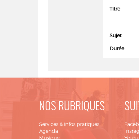
Titre
Sujet
Durée
NOS RUBRIQUES
SUI
Services & infos pratiques
Face
Agenda
Insta
Musique
Youtu