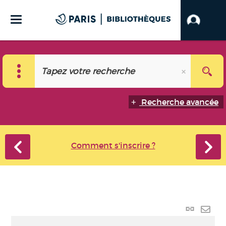
Recherche avancée
Comment s'inscrire ?
Lien
perma
Envo