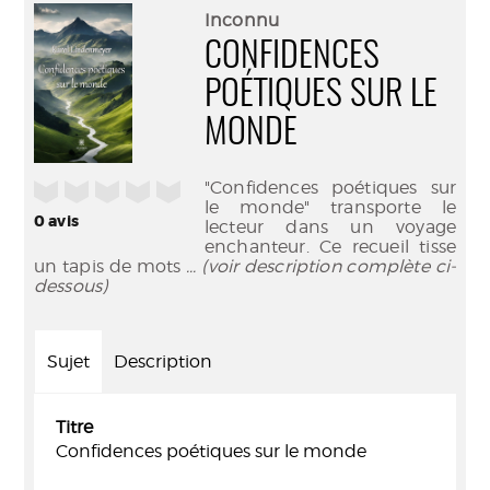
(Nouve
par
Inconnu
fenêtr
mail
CONFIDENCES
POÉTIQUES SUR LE
MONDE
"Confidences poétiques sur
/5
le monde" transporte le
0
avis
lecteur dans un voyage
enchanteur. Ce recueil tisse
un tapis de mots
... (voir description complète ci-
dessous)
Sujet
Description
Titre
Confidences poétiques sur le monde