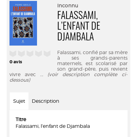
(Nouve
par
Inconnu
fenêtr
mail
FALASSAMI,
L’ENFANT DE
DJAMBALA
Falassami, confié par sa mère
/5
à ses grands-parents
0
avis
maternels, est scolarisé par
son grand-père, puis revient
vivre avec
... (voir description complète ci-
dessous)
Sujet
Description
Titre
Falassami, l’enfant de Djambala