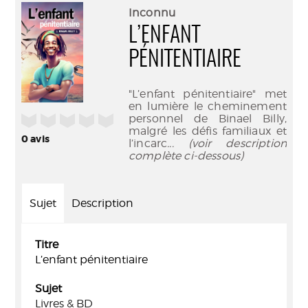
(Nouve
par
Inconnu
fenêtr
mail
L’ENFANT
PÉNITENTIAIRE
"L’enfant pénitentiaire" met
en lumière le cheminement
/5
personnel de Binael Billy,
malgré les défis familiaux et
0
avis
l’incarc
... (voir description
complète ci-dessous)
Sujet
Description
Titre
L’enfant pénitentiaire
Sujet
Livres & BD