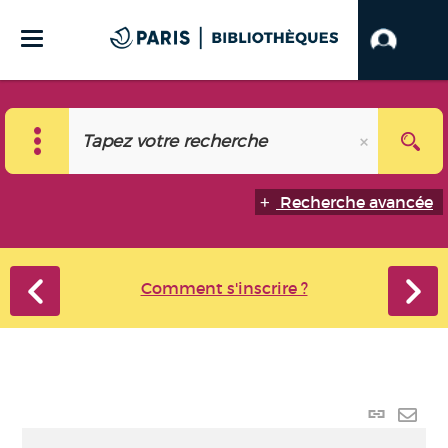
Recherche avancée
Comment s'inscrire ?
Lien
perma
Envo