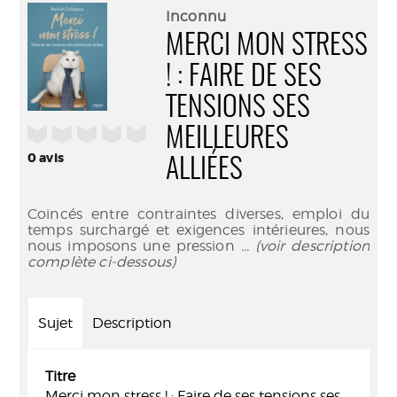
(Nouve
par
Inconnu
fenêtr
mail
MERCI MON STRESS
! : FAIRE DE SES
TENSIONS SES
/5
MEILLEURES
0
avis
ALLIÉES
Coincés entre contraintes diverses, emploi du
temps surchargé et exigences intérieures, nous
nous imposons une pression
... (voir description
complète ci-dessous)
Sujet
Description
Titre
Merci mon stress ! : Faire de ses tensions ses