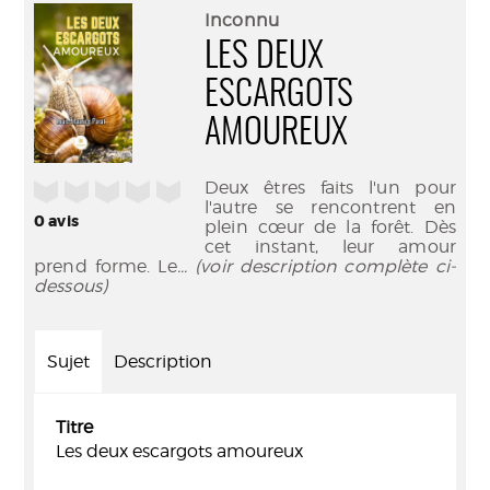
(Nouve
par
Inconnu
fenêtr
mail
LES DEUX
ESCARGOTS
AMOUREUX
Deux êtres faits l'un pour
/5
l'autre se rencontrent en
0
avis
plein cœur de la forêt. Dès
cet instant, leur amour
prend forme. Le
... (voir description complète ci-
dessous)
Sujet
Description
Titre
Les deux escargots amoureux