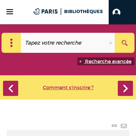
Recherche avancée
Comment s'inscrire ?
Lien
perma
Envo